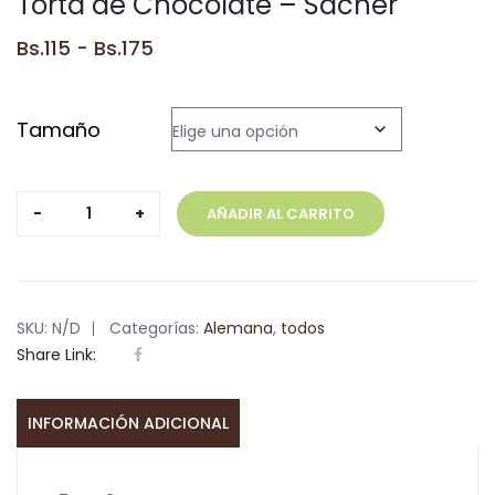
Torta de Chocolate – Sacher
Rango
Bs.
115
-
Bs.
175
de
precios:
Tamaño
desde
Bs.115
hasta
Torta
AÑADIR AL CARRITO
Bs.175
de
Chocolate
-
Sacher
SKU:
N/D
Categorías:
Alemana
,
todos
cantidad
Share Link:
INFORMACIÓN ADICIONAL