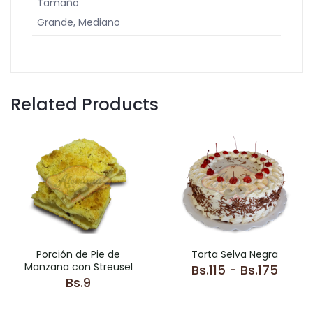
Tamaño
Grande, Mediano
Related Products
Porción de Pie de
Torta Selva Negra
Manzana con Streusel
Rang
Bs.
115
-
Bs.
175
Bs.
9
de
preci